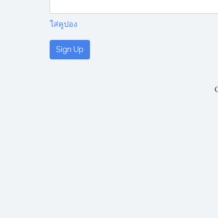
ใส่คูปอง
No val